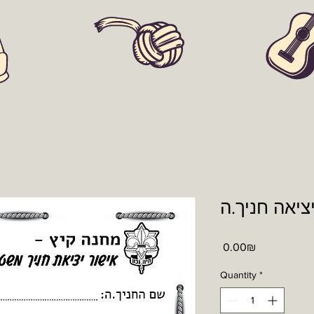
ציאה חניך.ה
Price
‏0.00 ‏₪
Quantity
*